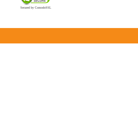
Secured by ComodoSSL