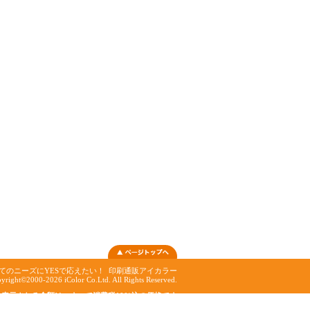
てのニーズにYESで応えたい！
印刷通販アイカラー
yright©2000-2026 iColor Co.Ltd. All Rights Reserved.
表示される金額は、すべて消費税10%込の価格です