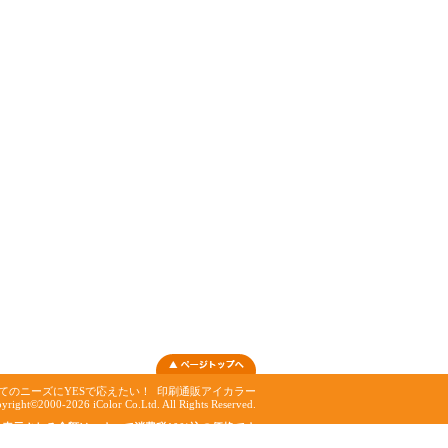
てのニーズにYESで応えたい！
印刷通販アイカラー
yright©2000-2026 iColor Co.Ltd. All Rights Reserved.
表示される金額は、すべて消費税10%込の価格です