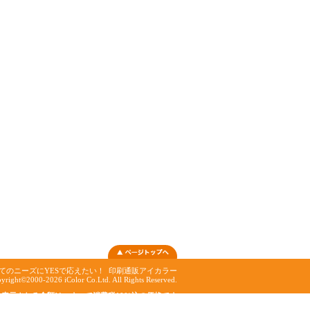
てのニーズにYESで応えたい！
印刷通販アイカラー
yright©2000-2026 iColor Co.Ltd. All Rights Reserved.
表示される金額は、すべて消費税10%込の価格です