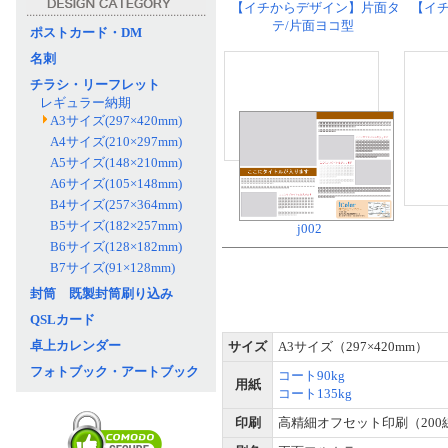
【イチからデザイン】片面タ
【イ
テ/片面ヨコ型
ポストカード・DM
名刺
チラシ・リーフレット
レギュラー納期
A3サイズ(297×420mm)
A4サイズ(210×297mm)
A5サイズ(148×210mm)
A6サイズ(105×148mm)
B4サイズ(257×364mm)
B5サイズ(182×257mm)
j002
B6サイズ(128×182mm)
B7サイズ(91×128mm)
封筒 既製封筒刷り込み
QSLカード
卓上カレンダー
サイズ
A3サイズ（297×420mm）
フォトブック・アートブック
コート90kg
用紙
コート135kg
印刷
高精細オフセット印刷（200