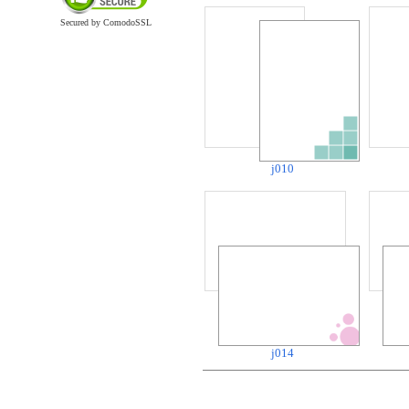
Secured by ComodoSSL
j010
j014