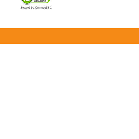
Secured by ComodoSSL