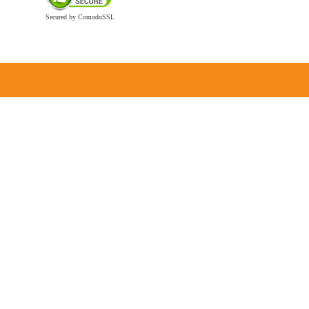
Secured by ComodoSSL