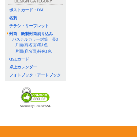
ポストカード・DM
名刺
チラシ・リーフレット
封筒 既製封筒刷り込み
パステルカラー封筒 長3
片面(宛名面)黒1色
片面(宛名面)特色1色
QSLカード
卓上カレンダー
フォトブック・アートブック
Secured by ComodoSSL