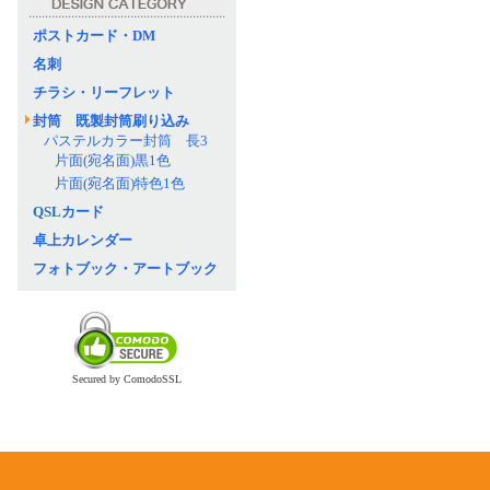
ポストカード・DM
名刺
チラシ・リーフレット
封筒 既製封筒刷り込み
パステルカラー封筒 長3
片面(宛名面)黒1色
片面(宛名面)特色1色
QSLカード
卓上カレンダー
フォトブック・アートブック
Secured by ComodoSSL