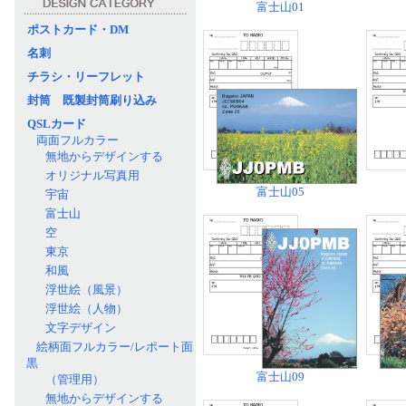
富士山01
ポストカード・DM
名刺
チラシ・リーフレット
封筒 既製封筒刷り込み
QSLカード
両面フルカラー
無地からデザインする
オリジナル写真用
富士山05
宇宙
富士山
空
東京
和風
浮世絵（風景）
浮世絵（人物）
文字デザイン
絵柄面フルカラー/レポート面
黒
富士山09
（管理用）
無地からデザインする