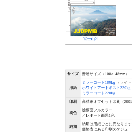
富士山21
サイズ
普通サイズ（100×148mm）
ミラーコート180kg
（ライト
用紙
ホワイトアートポスト220kg
ミラーコート220kg
印刷
高精細オフセット印刷（200
絵柄面フルカラー
刷色
／レポート面黒1色
納期は用紙ごとに異なります
納期
価格表にある印刷スケジュー