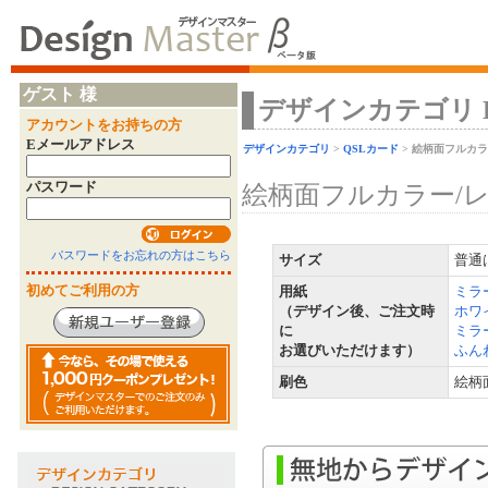
ゲスト 様
デザインカテゴリ Desi
アカウントをお持ちの方
Eメールアドレス
デザインカテゴリ
>
QSLカード
> 絵柄面フルカ
パスワード
絵柄面フルカラー/
パスワードをお忘れの方はこちら
サイズ
普通
初めてご利用の方
用紙
ミラ
（デザイン後、ご注文時
ホワ
に
ミラー
お選びいただけます）
ふん
刷色
絵柄