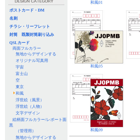
和風01
ポストカード・DM
名刺
チラシ・リーフレット
封筒 既製封筒刷り込み
QSLカード
両面フルカラー
無地からデザインする
オリジナル写真用
和風05
宇宙
富士山
空
東京
和風
浮世絵（風景）
浮世絵（人物）
文字デザイン
絵柄面フルカラー/レポート面
黒
和風09
（管理用）
無地からデザインする