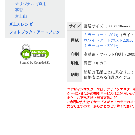
オリジナル写真用
宇宙
富士山
卓上カレンダー
サイズ
普通サイズ（100×148mm）
フォトブック・アートブック
ミラーコート180kg
（ライト
用紙
ホワイトアートポスト220kg
ミラーコート220kg
印刷
高精細オフセット印刷（200
Secured by ComodoSSL
刷色
両面フルカラー
納期は用紙ごとに異なります
納期
価格表にある印刷スケジュー
※デザインマスターでは、デザインマスター
クーポン券以外の割引サービスはご利用いた
また、お支払方法・発送方法など
ご利用いただけるサービスがアイカラーのメ
異なりますので、あらかじめご了承ください