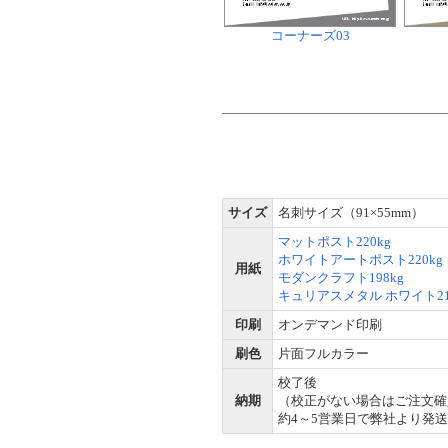
コーナーズ03
サイズ
名刺サイズ（91×55mm）
マットポスト220kg
ホワイトアートポスト220kg
用紙
モダンクラフト198kg
キュリアスメタル ホワイト21
印刷
オンデマンド印刷
刷色
片面フルカラー
校了後
納期
（校正がない場合はご注文確
約4～5営業日で弊社より発送