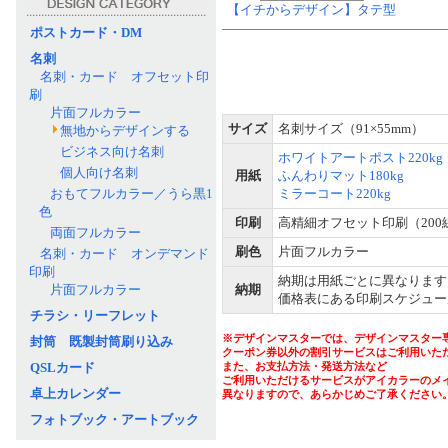
【イチからデザイン】タテ型
ポストカード・DM
名刺
名刺・カード オフセット印
刷
片面フルカラー
サイズ
名刺サイズ（91×55mm）
無地からデザインする
ビジネス向け名刺
ホワイトアートポスト220kg
個人向け名刺
用紙
ふんわりマット180kg
おもてフルカラー／うら黒1
ミラーコート220kg
色
印刷
高精細オフセット印刷（200
両面フルカラー
刷色
片面フルカラー
名刺・カード オンデマンド
印刷
納期は用紙ごとに異なります
片面フルカラー
納期
価格表にある印刷スケジュー
チラシ・リーフレット
※デザインマスターでは、デザインマスター
封筒 既製封筒刷り込み
クーポン券以外の割引サービスはご利用いた
QSLカード
また、お支払方法・発送方法など
ご利用いただけるサービスがアイカラーのメ
卓上カレンダー
異なりますので、あらかじめご了承ください
フォトブック・アートブック