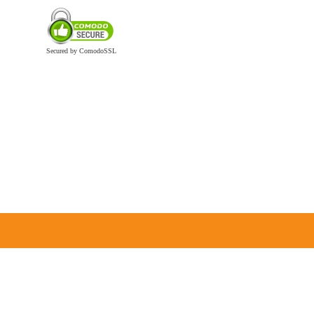
Secured by ComodoSSL