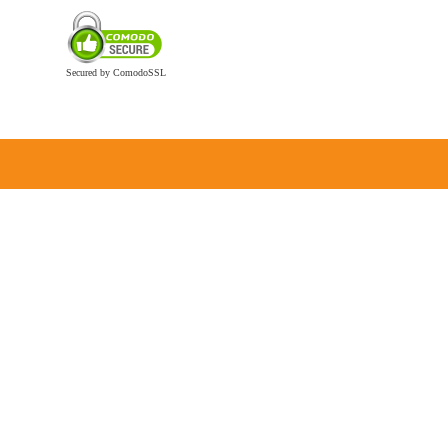
Secured by ComodoSSL