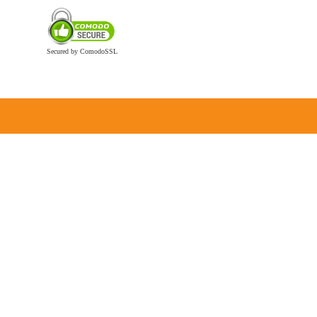
Secured by ComodoSSL