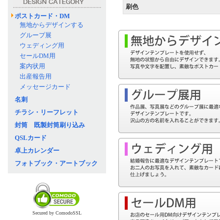
刷色
ポストカード・DM
無地からデザインする
グループ展
ウェディング用
セールDM用
案内状用
出産報告用
メッセージカード
名刺
チラシ・リーフレット
封筒 既製封筒刷り込み
QSLカード
卓上カレンダー
フォトブック・アートブック
Secured by ComodoSSL