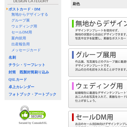
刷色
ポストカード・DM
無地からデザインする
グループ展
ウェディング用
セールDM用
案内状用
出産報告用
メッセージカード
名刺
チラシ・リーフレット
封筒 既製封筒刷り込み
QSLカード
卓上カレンダー
フォトブック・アートブック
Secured by ComodoSSL