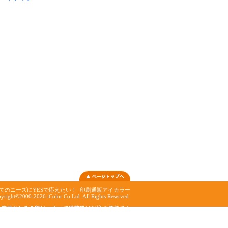
てのニーズにYESで応えたい！
印刷通販アイカラー
yright©2000-2026 iColor Co.Ltd. All Rights Reserved.
表示される金額は、すべて消費税10%込の価格です