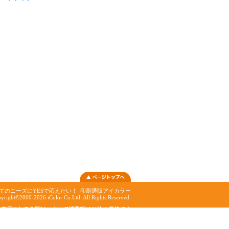
てのニーズにYESで応えたい！
印刷通販アイカラー
yright©2000-2026 iColor Co.Ltd. All Rights Reserved.
表示される金額は、すべて消費税10%込の価格です